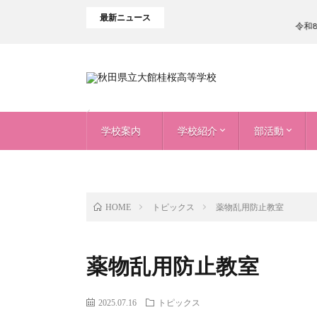
最新ニュース
令和8年
学校案内
学校紹介
部活動
校長挨拶
基本理念
学校案内パンフレット（PDF）
年間行事
学科・コースについて
制服
普通科
生活科学科
機械科
電気科
土木建築科
文化部
運動部
トピックス
薬物乱用防止教室
HOME
薬物乱用防止教室
2025.07.16
トピックス