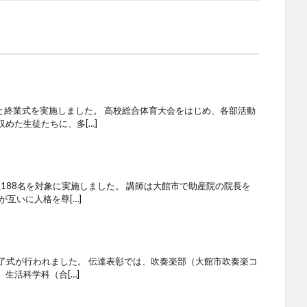
と終業式を実施しました。 高校総合体育大会をはじめ、各部活動
めた生徒たちに、多[…]
生188名を対象に実施しました。 講師は大館市で助産院の院長を
が互いに人格を尊[…]
と修了式が行われました。 伝達表彰では、吹奏楽部（大館市吹奏楽コ
生活科学科（合[…]