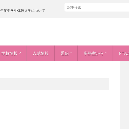
度中学生体験入学について
学校情報
入試情報
通信
事務室から
PTA
学校評価
中期ビジョン（５か年計画）
学校いじめ防止基本方針
進路状況
図書館だより
保健だより
入札情報
各種証明書