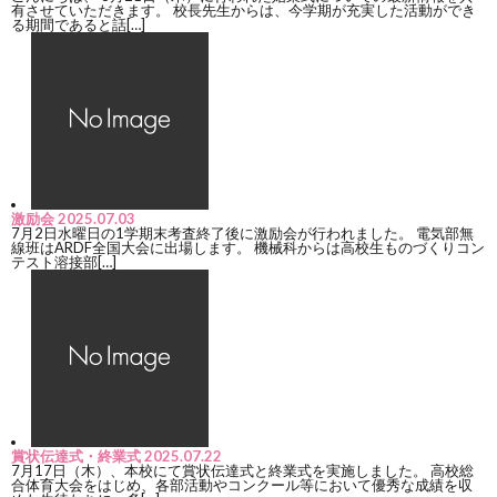
有させていただきます。 校長先生からは、今学期が充実した活動ができ
る期間であると話[…]
ら
か
ら
激励会
2025.07.03
7月2日水曜日の1学期末考査終了後に激励会が行われました。 電気部無
線班はARDF全国大会に出場します。 機械科からは高校生ものづくりコン
テスト溶接部[…]
賞状伝達式・終業式
2025.07.22
7月17日（木）、本校にて賞状伝達式と終業式を実施しました。 高校総
合体育大会をはじめ、各部活動やコンクール等において優秀な成績を収