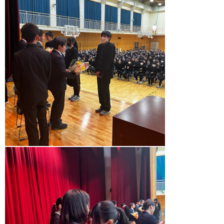
（
部
活
動
学
校
情
報
入