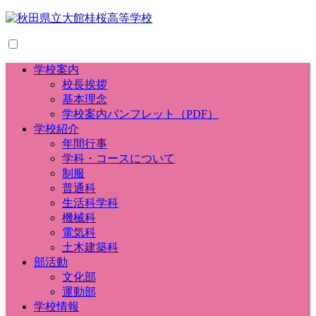
学校案内
校長挨拶
基本理念
学校案内パンフレット（PDF）
学校紹介
年間行事
学科・コースについて
制服
普通科
生活科学科
機械科
電気科
土木建築科
部活動
文化部
運動部
学校情報