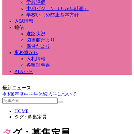
学校評価
中期ビジョン（５か年計画）
学校いじめ防止基本方針
入試情報
通信
進路状況
図書館だより
保健だより
事務室から
入札情報
各種証明書
PTAから
最新ニュース
令和8年度中学生体験入学について
HOME
タグ : 募集定員
タグ：募集定員