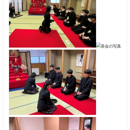
（
部
活
動
学
校
情
報
入