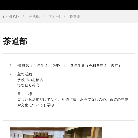
学
部活動
文化部
茶道部
HOME
校
茶道部
紹
介
部 員 数：１年生４ ２年生４ ３年生５（令和８年４月現在）
主な活動：
学校でのお稽古
ひな祭り茶会
目 標：
美しいお点前だけでなく、礼儀作法、おもてなしの心、茶道の歴史
や文化についても学ぶ