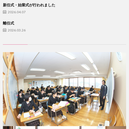
新任式・始業式が行われました
ら
か
2026.04.07
離任式
ら
2026.03.26