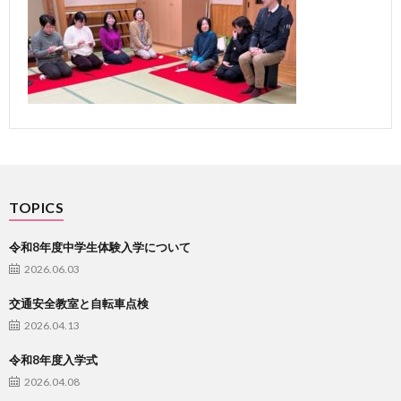
試
通
情
信
報
TOPICS
事
令和8年度中学生体験入学について
2026.06.03
務
交通安全教室と自転車点検
2026.04.13
室
令和8年度入学式
か
PTA
2026.04.08