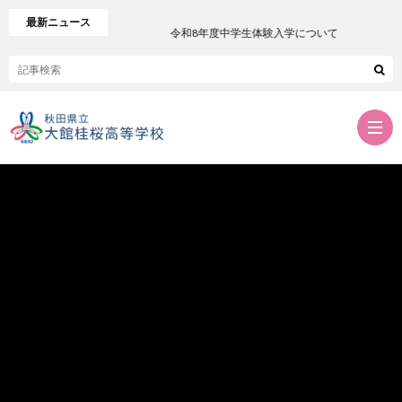
最新ニュース
令和8年度中学生体験入学について
学
校
案
内