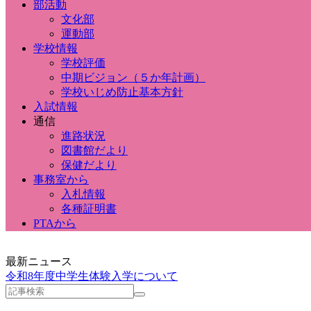
部活動
文化部
運動部
学校情報
学校評価
中期ビジョン（５か年計画）
学校いじめ防止基本方針
入試情報
通信
進路状況
図書館だより
保健だより
事務室から
入札情報
各種証明書
PTAから
最新ニュース
令和8年度中学生体験入学について