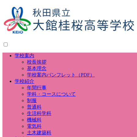
学校案内
校長挨拶
基本理念
学校案内パンフレット（PDF）
学校紹介
年間行事
学科・コースについて
制服
普通科
生活科学科
機械科
電気科
土木建築科